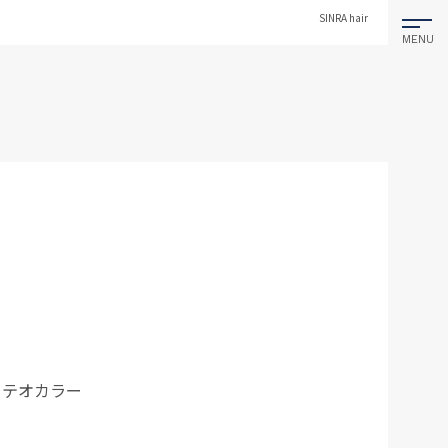
SINRA hair
メテオカラー