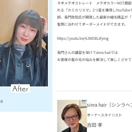
ネオメテオストレート メテオカラーNOT銀
れる「カミカリスマ」2つ星を獲得しYouTub
師、長門政和氏が開発した最新の縮毛矯正が「
髪質に合わせてオーダーメイドができます。
×
×
×
CLOSE
CLOSE
CLO
sinra hair（シンラヘアー）
sinra hair（シンラヘアー）
sinra hair（シンラヘアー）
https://youtu.be/6JWD8Lxfymg
0263-32-3429
0263-32-3429
ウェブ予約
ウェブ予約
長門さんの講習を受けてsinra hairでは
お客様の髪の毛の悩みを解決して美しくさせて
sinra hair（シンラ
オーナースタイリスト
吉田 孝