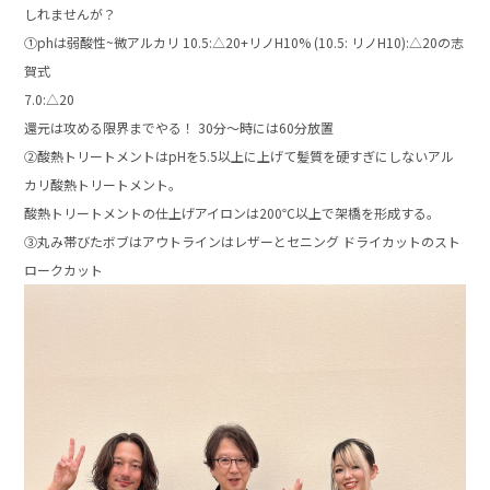
しれませんが？
①phは弱酸性~微アルカリ 10.5:△20+リノH10% (10.5: リノH10):△20の志
賀式
7.0:△20
還元は攻める限界までやる！ 30分〜時には60分放置
②酸熱トリートメントはpHを5.5以上に上げて髪質を硬すぎにしないアル
カリ酸熱トリートメント。
酸熱トリートメントの仕上げアイロンは200℃以上で架橋を形成する。
③丸み帯びたボブはアウトラインはレザーとセニング ドライカットのスト
ロークカット