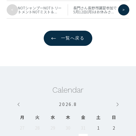
NOTシャンプーNOTトリー
長門さん長野市講習参加で
<
>
トメントNOTミスト＆...
5月12日(月)はお休みさ...
←
一覧へ戻る
Calendar
2026
.
8
月
火
水
木
金
土
日
27
28
29
30
31
1
2